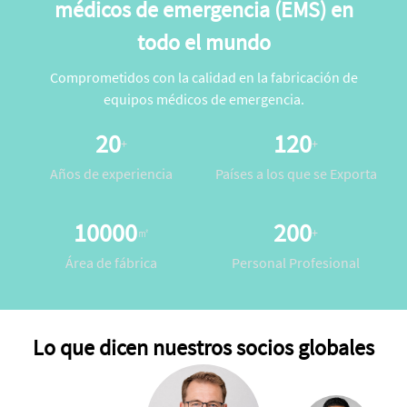
médicos de emergencia (EMS) en
todo el mundo
Comprometidos con la calidad en la fabricación de
equipos médicos de emergencia.
20
120
+
+
Años de experiencia
Países a los que se Exporta
10000
200
㎡
+
Área de fábrica
Personal Profesional
Lo que dicen nuestros socios globales